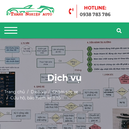
HOTLINE:
0938 783 786
Dịch vụ
Trang chủ
Dịch vụ
Chăm sóc xe
Cứu hộ, bảo hiểm xe ô tô