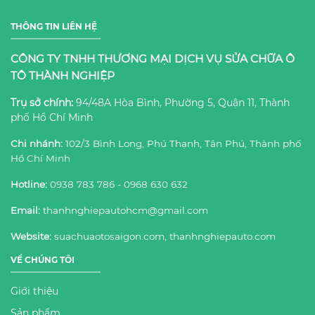
THÔNG TIN LIÊN HỆ
CÔNG TY TNHH THƯƠNG MẠI DỊCH VỤ SỬA CHỮA Ô
TÔ THÀNH NGHIỆP
Trụ sở chính:
94/48A Hòa Bình, Phường 5, Quận 11, Thành
phố Hồ Chí Minh
Chi nhánh:
102/3 Bình Long, Phú Thạnh, Tân Phú, Thành phố
Hồ Chí Minh
Hotline:
0938 783 786 - 0968 630 632
Email:
thanhnghiepautohcm@gmail.com
Website:
suachuaotosaigon.com, thanhnghiepauto.com
VỀ CHÚNG TÔI
Giới thiệu
Sản phẩm